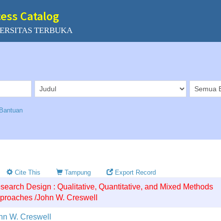
cess Catalog
ERSITAS TERBUKA
Bantuan
Cite This
Tampung
Export Record
search Design : Qualitative, Quantitative, and Mixed Methods
proaches /John W. Creswell
hn W. Creswell