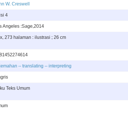
hn W. Creswell
si 4
s Angeles :Sage,2014
x, 273 halaman : ilustrasi ; 26 cm
81452274614
jemahan -- translating -- interpreting
ggris
ku Teks Umum
mum