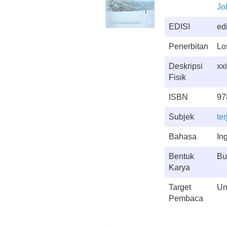
Jo
EDISI
edi
Penerbitan
Lo
Deskripsi
xxi
Fisik
ISBN
97
Subjek
ter
Bahasa
In
Bentuk
Bu
Karya
Target
U
Pembaca