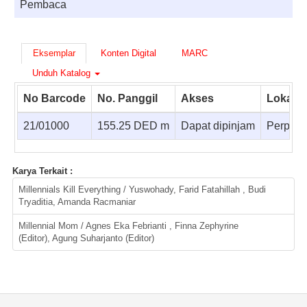
Pembaca
Eksemplar
Konten Digital
MARC
Unduh Katalog
No Barcode
No. Panggil
Akses
Lokasi
21/01000
155.25 DED m
Dapat dipinjam
Perpust
Karya Terkait :
Millennials Kill Everything / Yuswohady, Farid Fatahillah , Budi
Tryaditia, Amanda Racmaniar
Millennial Mom / Agnes Eka Febrianti , Finna Zephyrine
(Editor), Agung Suharjanto (Editor)