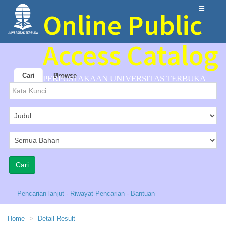
Online Public
Access Catalog
Cari
Browse
PERPUSTAKAAN UNIVERSITAS TERBUKA
Pencarian lanjut
-
Riwayat Pencarian
-
Bantuan
Home
Detail Result