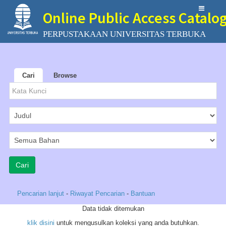
Online Public Access Catalo
PERPUSTAKAAN UNIVERSITAS TERBUKA
Cari
Browse
Pencarian lanjut
-
Riwayat Pencarian
-
Bantuan
Data tidak ditemukan
klik disini
untuk mengusulkan koleksi yang anda butuhkan.