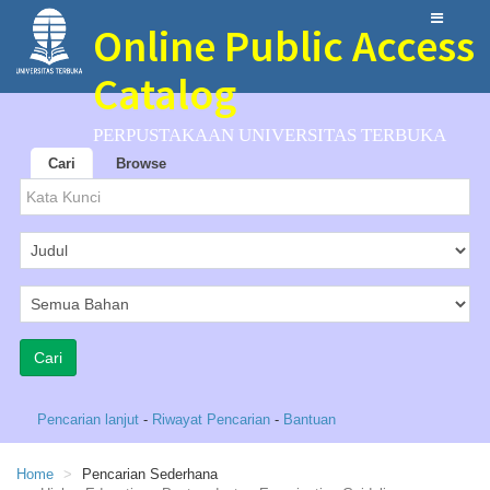
Online Public Access
Catalog
PERPUSTAKAAN UNIVERSITAS TERBUKA
Cari
Browse
Pencarian lanjut
-
Riwayat Pencarian
-
Bantuan
Home
Pencarian Sederhana