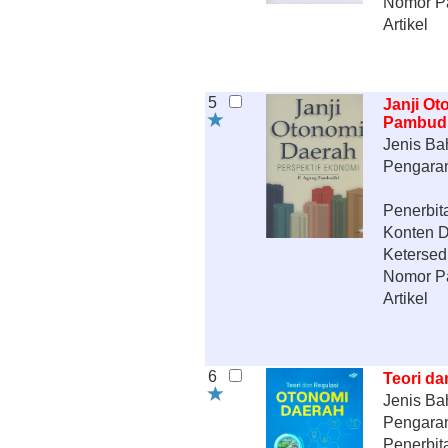
Nomor P
Artikel
5
Janji Ot
Pambudhi
Jenis Ba
Pengara
Penerbit
Konten Di
Ketersed
Nomor P
Artikel
6
Teori da
Jenis Ba
Pengara
Penerbit