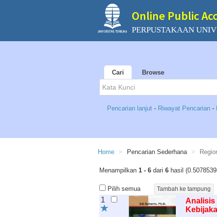
Online Public Ac
PERPUSTAKAAN UNIV
Cari
Browse
Pencarian lanjut
-
Riwayat Pencarian
-
Home
Pencarian Sederhana
Regio
Menampilkan
1 - 6
dari
6
hasil (0.5078539
Pilih semua
1
Analisis
Kebijaka