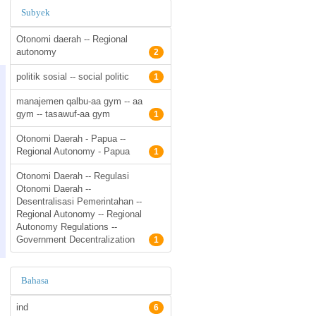
Subyek
Otonomi daerah -- Regional
autonomy
2
politik sosial -- social politic
1
manajemen qalbu-aa gym -- aa
gym -- tasawuf-aa gym
1
Otonomi Daerah - Papua --
Regional Autonomy - Papua
1
Otonomi Daerah -- Regulasi
Otonomi Daerah --
Desentralisasi Pemerintahan --
Regional Autonomy -- Regional
Autonomy Regulations --
Government Decentralization
1
Bahasa
ind
6