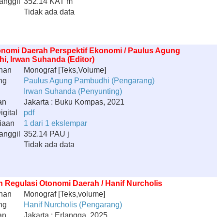
anggil
352.14 KAT m
Tidak ada data
onomi Daerah Perspektif Ekonomi / Paulus Agung
, Irwan Suhanda (Editor)
han
Monograf [Teks,Volume]
ng
Paulus Agung Pambudhi (Pengarang)
Irwan Suhanda (Penyunting)
an
Jakarta : Buku Kompas, 2021
gital
pdf
iaan
1 dari 1 ekslempar
anggil
352.14 PAU j
Tidak ada data
n Regulasi Otonomi Daerah / Hanif Nurcholis
han
Monograf [Teks,volume]
ng
Hanif Nurcholis (Pengarang)
an
Jakarta : Erlangga, 2025