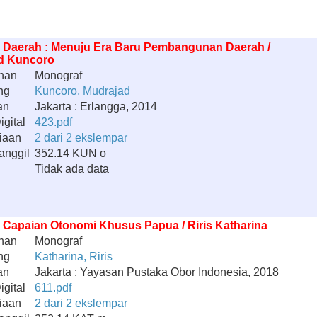
 Daerah : Menuju Era Baru Pembangunan Daerah /
d Kuncoro
han
Monograf
ng
Kuncoro, Mudrajad
an
Jakarta : Erlangga, 2014
gital
423.pdf
iaan
2 dari 2 ekslempar
anggil
352.14 KUN o
Tidak ada data
 Capaian Otonomi Khusus Papua / Riris Katharina
han
Monograf
ng
Katharina, Riris
an
Jakarta : Yayasan Pustaka Obor Indonesia, 2018
gital
611.pdf
iaan
2 dari 2 ekslempar