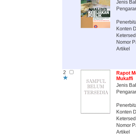
Jenis Ba
Pengara
Penerbit
Konten Di
Ketersed
Nomor P
Artikel
2
Rapot Me
Mukaffi
Jenis Ba
Pengara
Penerbit
Konten Di
Ketersed
Nomor P
Artikel