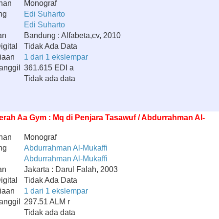
han
Monograf
ng
Edi Suharto
Edi Suharto
an
Bandung : Alfabeta,cv, 2010
gital
Tidak Ada Data
iaan
1 dari 1 ekslempar
anggil
361.615 EDI a
Tidak ada data
rah Aa Gym : Mq di Penjara Tasawuf / Abdurrahman Al-
han
Monograf
ng
Abdurrahman Al-Mukaffi
Abdurrahman Al-Mukaffi
an
Jakarta : Darul Falah, 2003
gital
Tidak Ada Data
iaan
1 dari 1 ekslempar
anggil
297.51 ALM r
Tidak ada data