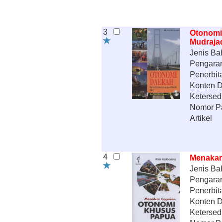
3
Otonomi
Mudraja
Jenis Ba
Pengara
Penerbit
Konten Di
Ketersed
Nomor P
Artikel
4
Menakar
Jenis Ba
Pengara
Penerbit
Konten Di
Ketersed