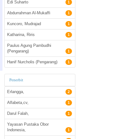
Edi Suharto
1
Abdurrahman Al-Mukaffi
1
Kuncoro, Mudrajad
1
Katharina, Riris
1
Paulus Agung Pambudhi
(Pengarang)
1
Hanif Nurcholis (Pengarang)
1
Penerbit
Erlangga,
2
Alfabeta,cv,
1
Darul Falah,
1
Yayasan Pustaka Obor
Indonesia,
1